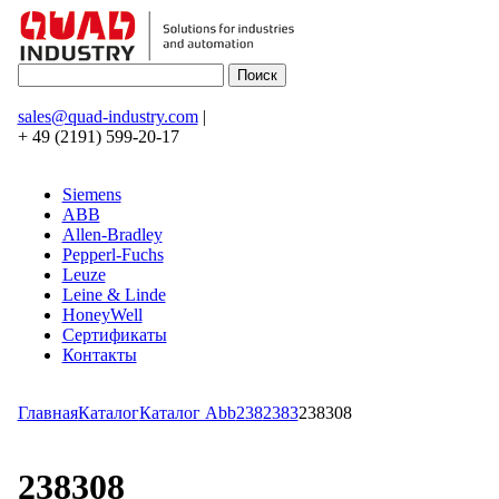
sales@quad-industry.com
|
+ 49 (2191) 599-20-17
Siemens
ABB
Allen-Bradley
Pepperl-Fuchs
Leuze
Leine & Linde
HoneyWell
Сертификаты
Контакты
Главная
Каталог
Каталог Abb
238
2383
238308
238308