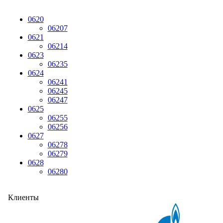
0620
06207
0621
06214
0623
06235
0624
06241
06245
06247
0625
06255
06256
0627
06278
06279
0628
06280
Клиенты