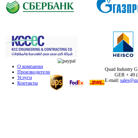
О компании
Quad Industry 
Производители
GER + 49 (30
Услуги
E-mail:
sales@qu
Контакты