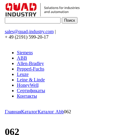
sales@quad-industry.com
|
+ 49 (2191) 599-20-17
Siemens
ABB
Allen-Bradley
Pepperl-Fuchs
Leuze
Leine & Linde
HoneyWell
Сертификаты
Контакты
Главная
Каталог
Каталог Abb
062
062