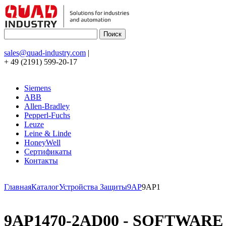
sales@quad-industry.com
|
+ 49 (2191) 599-20-17
Siemens
ABB
Allen-Bradley
Pepperl-Fuchs
Leuze
Leine & Linde
HoneyWell
Сертификаты
Контакты
Главная
Каталог
Устройства Защиты
9AP
9AP1
9AP1470-2AD00 - SOFTWAR