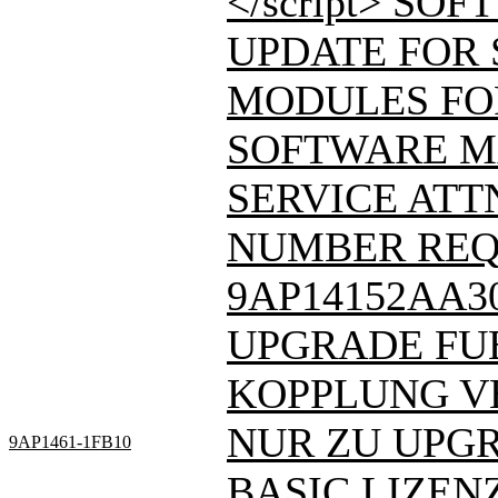
</script> SO
UPDATE FOR 
MODULES FO
SOFTWARE M
SERVICE ATT
NUMBER REQ
9AP14152AA3
UPGRADE FUE
KOPPLUNG VE
NUR ZU UPGR
9AP1461-1FB10
BASIC LIZE