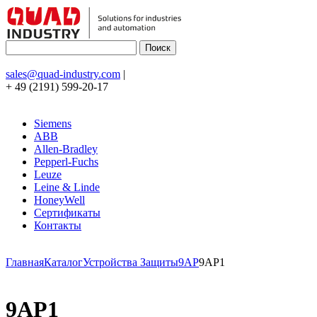
sales@quad-industry.com
|
+ 49 (2191) 599-20-17
Siemens
ABB
Allen-Bradley
Pepperl-Fuchs
Leuze
Leine & Linde
HoneyWell
Сертификаты
Контакты
Главная
Каталог
Устройства Защиты
9AP
9AP1
9AP1