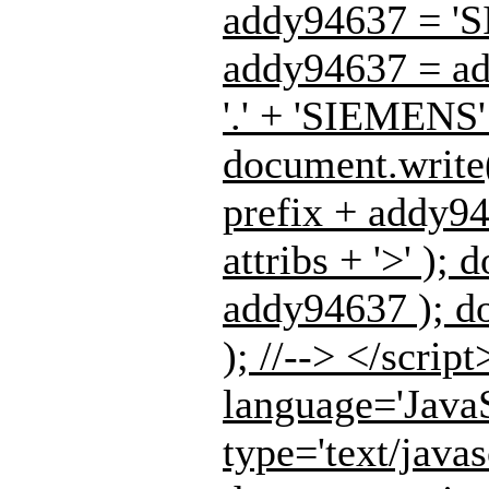
addy94637 = 'S
addy94637 = ad
'.' + 'SIEMENS' 
document.write( 
prefix + addy946
attribs + '>' );
addy94637 ); do
); //--> </scrip
language='JavaS
type='text/javas