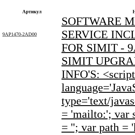
Артикул
SOFTWARE M
SERVICE INC
9AP1470-2AD00
FOR SIMIT - 
SIMIT UPGRA
INFO'S: <script
language='JavaS
type='text/javas
= 'mailto:'; var 
= ''; var path = '