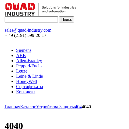
sales@quad-industry.com
|
+ 49 (2191) 599-20-17
Siemens
ABB
Allen-Bradley
Pepperl-Fuchs
Leuze
Leine & Linde
HoneyWell
Сертификаты
Контакты
Главная
Каталог
Устройства Защиты
404
4040
4040