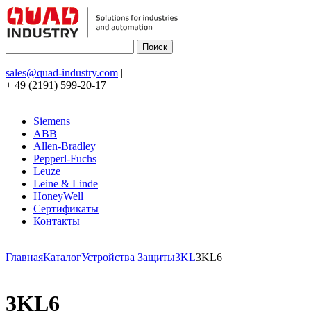
sales@quad-industry.com
|
+ 49 (2191) 599-20-17
Siemens
ABB
Allen-Bradley
Pepperl-Fuchs
Leuze
Leine & Linde
HoneyWell
Сертификаты
Контакты
Главная
Каталог
Устройства Защиты
3KL
3KL6
3KL6