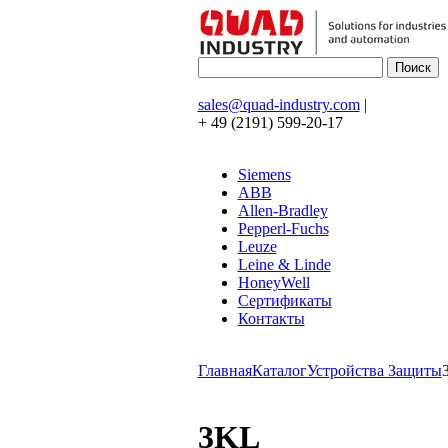
sales@quad-industry.com
|
+ 49 (2191) 599-20-17
Siemens
ABB
Allen-Bradley
Pepperl-Fuchs
Leuze
Leine & Linde
HoneyWell
Сертификаты
Контакты
Главная
Каталог
Устройства Защиты
3KL