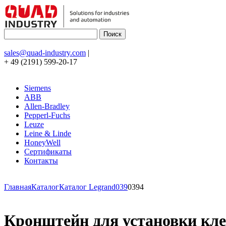
sales@quad-industry.com
|
+ 49 (2191) 599-20-17
Siemens
ABB
Allen-Bradley
Pepperl-Fuchs
Leuze
Leine & Linde
HoneyWell
Сертификаты
Контакты
Главная
Каталог
Каталог Legrand
039
0394
Кронштейн для установки кле