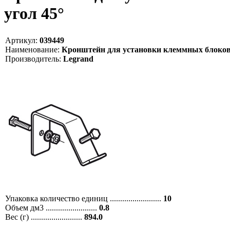
угол 45°
Артикул:
039449
Наименование:
Кронштейн для установки клеммных блоков V
Производитель:
Legrand
Упаковка количество единиц .........................
10
Объем дм3 .........................
0.8
Вес (г) .........................
894.0