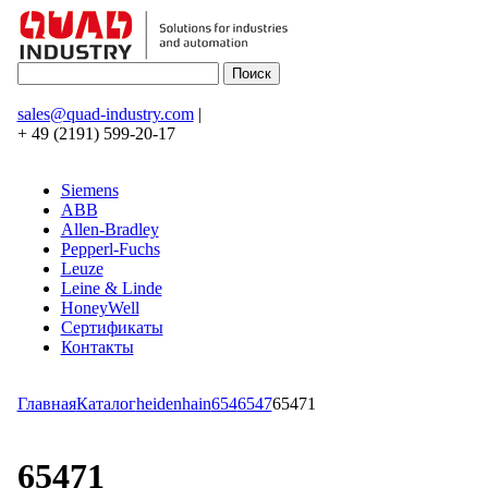
sales@quad-industry.com
|
+ 49 (2191) 599-20-17
Siemens
ABB
Allen-Bradley
Pepperl-Fuchs
Leuze
Leine & Linde
HoneyWell
Сертификаты
Контакты
Главная
Каталог
heidenhain
654
6547
65471
65471