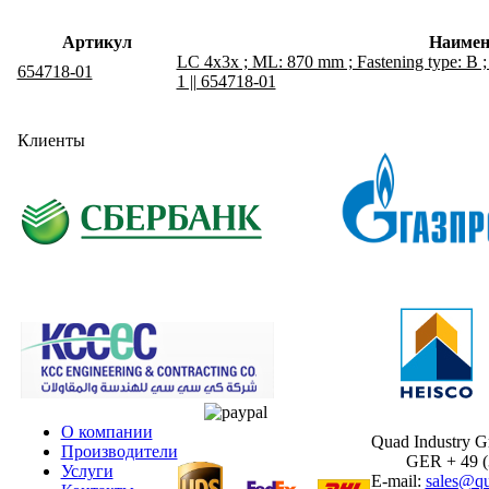
Артикул
Наимен
LC 4x3x ; ML: 870 mm ; Fastening type: B ;
654718-01
1 || 654718-01
Клиенты
О компании
Quad Industry 
Производители
GER + 49 (30
Услуги
E-mail:
sales@qu