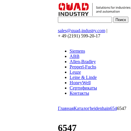
sales@quad-industry.com
|
+ 49 (2191) 599-20-17
Siemens
ABB
Allen-Bradley
Pepperl-Fuchs
Leuze
Leine & Linde
HoneyWell
Сертификаты
Контакты
Главная
Каталог
heidenhain
654
6547
6547