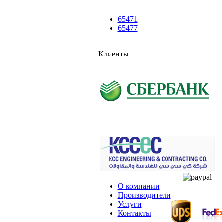
65471
65477
Клиенты
О компании
Производители
Услуги
Контакты