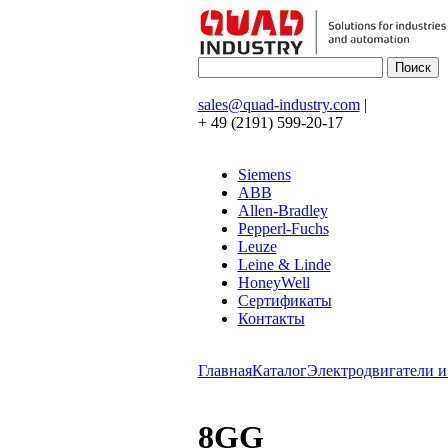
sales@quad-industry.com
|
+ 49 (2191) 599-20-17
Siemens
ABB
Allen-Bradley
Pepperl-Fuchs
Leuze
Leine & Linde
HoneyWell
Сертификаты
Контакты
Главная
Каталог
Электродвигатели и
8GG