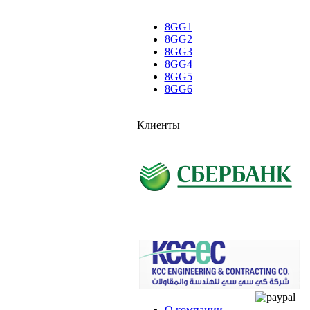
8GG1
8GG2
8GG3
8GG4
8GG5
8GG6
Клиенты
О компании