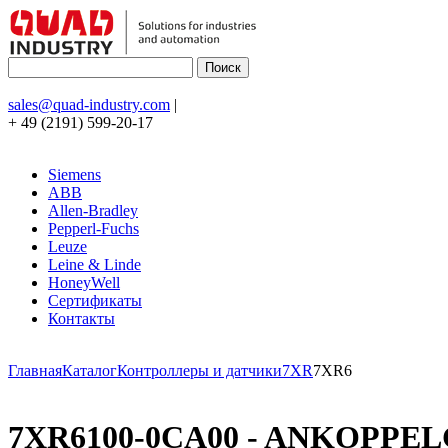
sales@quad-industry.com
|
+ 49 (2191) 599-20-17
Siemens
ABB
Allen-Bradley
Pepperl-Fuchs
Leuze
Leine & Linde
HoneyWell
Сертификаты
Контакты
Главная
Каталог
Контроллеры и датчики
7XR
7XR6
7XR6100-0CA00 - ANKOPPE