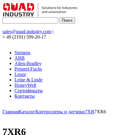
sales@quad-industry.com
|
+ 49 (2191) 599-20-17
Siemens
ABB
Allen-Bradley
Pepperl-Fuchs
Leuze
Leine & Linde
HoneyWell
Сертификаты
Контакты
Главная
Каталог
Контроллеры и датчики
7XR
7XR6
7XR6