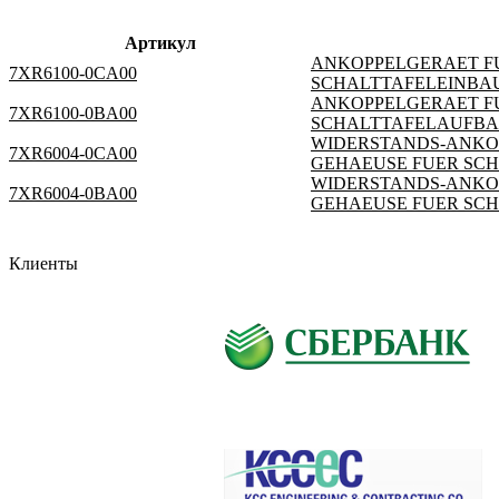
Артикул
ANKOPPELGERAET FU
7XR6100-0CA00
SCHALTTAFELEINBAU 
ANKOPPELGERAET FU
7XR6100-0BA00
SCHALTTAFELAUFBAU
WIDERSTANDS-ANKOP
7XR6004-0CA00
GEHAEUSE FUER SCH
WIDERSTANDS-ANKOP
7XR6004-0BA00
GEHAEUSE FUER SCH
Клиенты