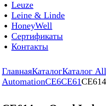
Leuze
Leine & Linde
HoneyWell
Сертификаты
Контакты
Главная
Каталог
Каталог All
Automation
CE6
CE61
CE61