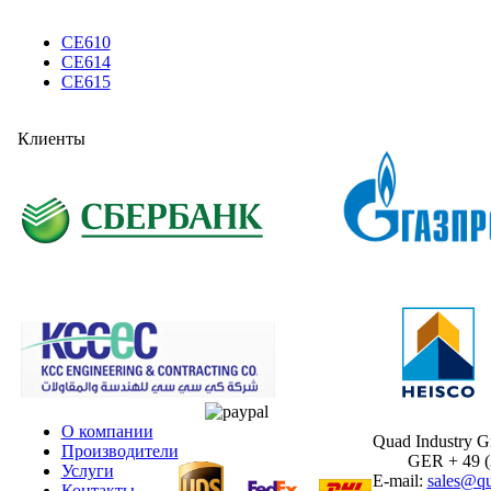
CE610
CE614
CE615
Клиенты
О компании
Quad Industry 
Производители
GER + 49 (30
Услуги
E-mail:
sales@qu
Контакты