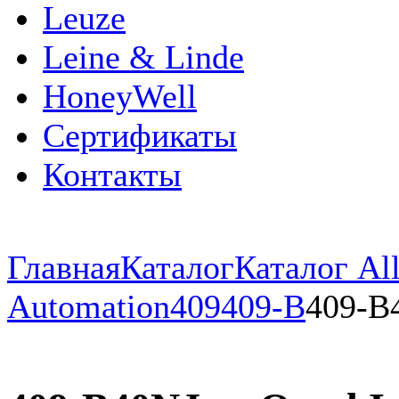
Leuze
Leine & Linde
HoneyWell
Сертификаты
Контакты
Главная
Каталог
Каталог All
Automation
409
409-B
409-B