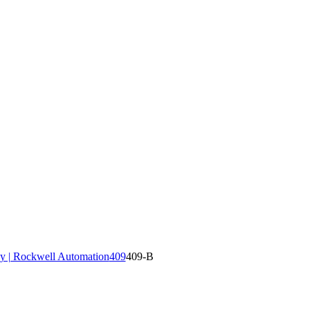
y | Rockwell Automation
409
409-B