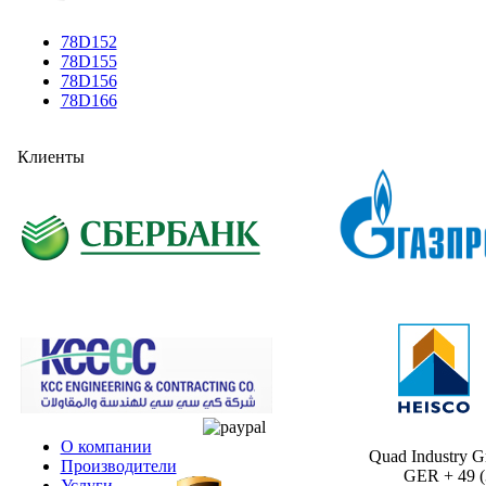
78D152
78D155
78D156
78D166
Клиенты
О компании
Quad Industry 
Производители
GER + 49 (30
Услуги