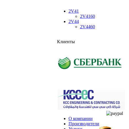
2V41
2V4160
2V44
2V4460
Клиенты
О компании
Производители
Услуги