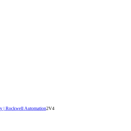
y | Rockwell Automation
2V4