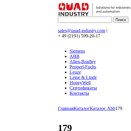
sales@quad-industry.com
|
+ 49 (2191) 599-20-17
Siemens
ABB
Allen-Bradley
Pepperl-Fuchs
Leuze
Leine & Linde
HoneyWell
Сертификаты
Контакты
Главная
Каталог
Каталог Abb
179
179