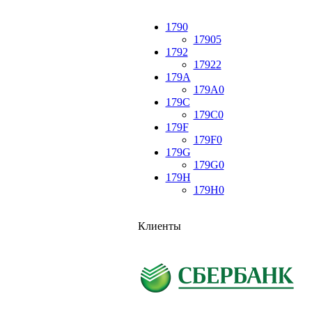
1790
17905
1792
17922
179A
179A0
179C
179C0
179F
179F0
179G
179G0
179H
179H0
Клиенты