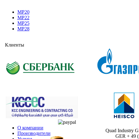
MP20
MP22
MP25
MP28
Клиенты
О компании
Quad Industry 
Производители
GER + 49 (30
Услуги