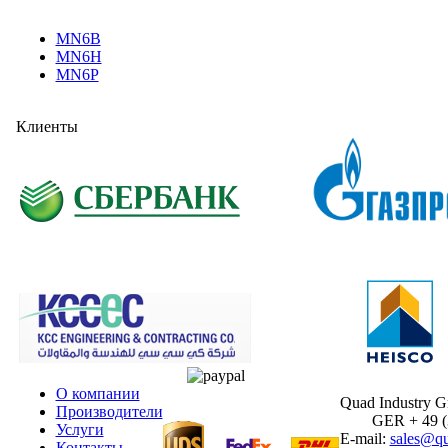
MN6B
MN6H
MN6P
Клиенты
О компании
Quad Industry 
Производители
GER + 49 (30
Услуги
E-mail:
sales@qu
Контакты