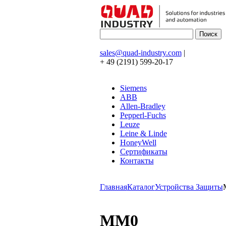
sales@quad-industry.com
|
+ 49 (2191) 599-20-17
Siemens
ABB
Allen-Bradley
Pepperl-Fuchs
Leuze
Leine & Linde
HoneyWell
Сертификаты
Контакты
Главная
Каталог
Устройства Защиты
MM0