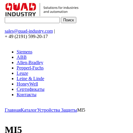
sales@quad-industry.com
|
+ 49 (2191) 599-20-17
Siemens
ABB
Allen-Bradley
Pepperl-Fuchs
Leuze
Leine & Linde
HoneyWell
Сертификаты
Контакты
Главная
Каталог
Устройства Защиты
MI5
MI5