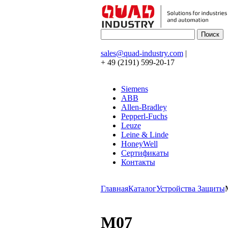
sales@quad-industry.com
|
+ 49 (2191) 599-20-17
Siemens
ABB
Allen-Bradley
Pepperl-Fuchs
Leuze
Leine & Linde
HoneyWell
Сертификаты
Контакты
Главная
Каталог
Устройства Защиты
M07