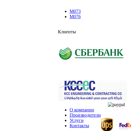
M073
M076
Клиенты
О компании
Производители
Услуги
Контакты