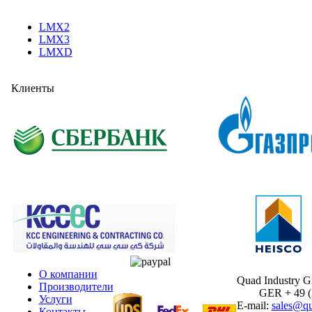
LMX2
LMX3
LMXD
Клиенты
О компании
Quad Industry 
Производители
GER + 49 (30
Услуги
E-mail:
sales@qu
Контакты