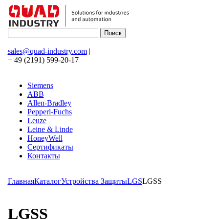
sales@quad-industry.com
|
+ 49 (2191) 599-20-17
Siemens
ABB
Allen-Bradley
Pepperl-Fuchs
Leuze
Leine & Linde
HoneyWell
Сертификаты
Контакты
Главная
Каталог
Устройства Защиты
LGS
LGSS
LGSS