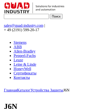
sales@quad-industry.com
|
+ 49 (2191) 599-20-17
Siemens
ABB
Allen-Bradley
Pepperl-Fuchs
Leuze
Leine & Linde
HoneyWell
Сертификаты
Контакты
Главная
Каталог
Устройства Защиты
J6N
J6N