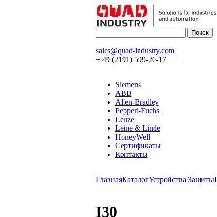
sales@quad-industry.com
|
+ 49 (2191) 599-20-17
Siemens
ABB
Allen-Bradley
Pepperl-Fuchs
Leuze
Leine & Linde
HoneyWell
Сертификаты
Контакты
Главная
Каталог
Устройства Защиты
I30