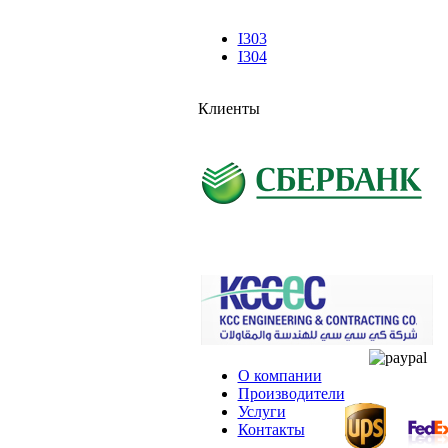
I303
I304
Клиенты
О компании
Производители
Услуги
Контакты