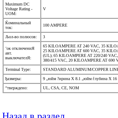
Maximum DC
Voltage Rating -
V
UOM:
Ќоминальный
100 AMPERE
ток:
Љол-во полюсов:
3
65 KILOAMPERE AT 240 VAC, 35 KILO
’ок отключениЯ
25 KILOAMPERE AT 600 VAC, 35 KIL
авт.
(UL); 65 KILOAMPERE AT 220/240 VA
выключателЯ:
380/415 VAC, 20 KILOAMPERE AT 690 V
Terminal Type:
STANDARD ALUMINUM/COPPER LIN
ђазмеры:
9 „юйм ?ирина X 8.1 „юйм ѓлубина X 16
“тверждено:
UL, CSA, CE, NOM
Назад в раздел