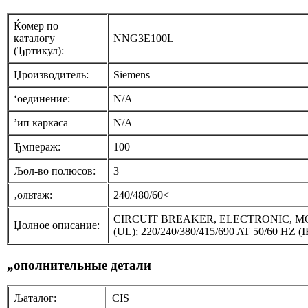
Ќомер по
каталогу
NNG3E100L
(Ђртикул):
Џроизводитель:
Siemens
‘оединение:
N/A
’ип каркаса
N/A
Ђмпераж:
100
Љол-во полюсов:
3
‚ольтаж:
240/480/60<
CIRCUIT BREAKER, ELECTRONIC, MOL
Џолное описание:
(UL); 220/240/380/415/690 AT 50/60 HZ 
„ополнительные детали
Љаталог:
CIS