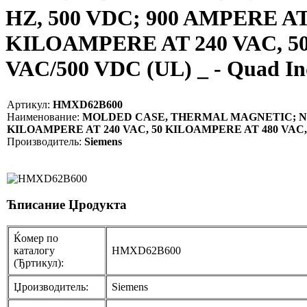
HZ, 500 VDC; 900 AMPERE A
KILOAMPERE AT 240 VAC, 5
VAC/500 VDC (UL) _ - Quad I
Артикул:
HMXD62B600
Наименование:
MOLDED CASE, THERMAL MAGNETIC; ND FR
KILOAMPERE AT 240 VAC, 50 KILOAMPERE AT 480 VAC, 
Производитель:
Siemens
Ћписание Џродукта
Ќомер по
каталогу
HMXD62B600
(Ђртикул):
Џроизводитель:
Siemens