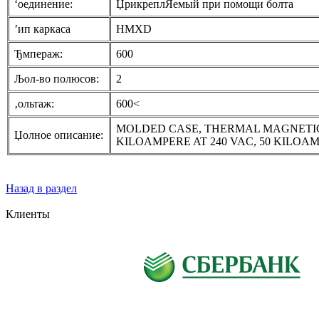
‘оединение:
ЏрикреплЯемый при помощи болта
’ип каркаса
HMXD
Ђмпераж:
600
Љол-во полюсов:
2
‚ольтаж:
600<
MOLDED CASE, THERMAL MAGNETIC; N
Џолное описание:
KILOAMPERE AT 240 VAC, 50 KILOAMP
Назад в раздел
Клиенты