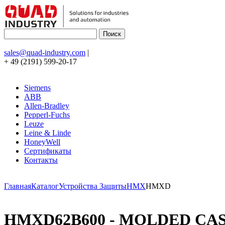
sales@quad-industry.com
|
+ 49 (2191) 599-20-17
Siemens
ABB
Allen-Bradley
Pepperl-Fuchs
Leuze
Leine & Linde
HoneyWell
Сертификаты
Контакты
Главная
Каталог
Устройства Защиты
HMX
HMXD
HMXD62B600 - MOLDED CAS