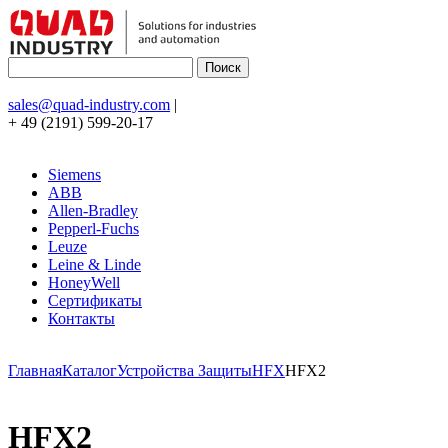
sales@quad-industry.com
|
+ 49 (2191) 599-20-17
Siemens
ABB
Allen-Bradley
Pepperl-Fuchs
Leuze
Leine & Linde
HoneyWell
Сертификаты
Контакты
Главная
Каталог
Устройства Защиты
HFX
HFX2
HFX2