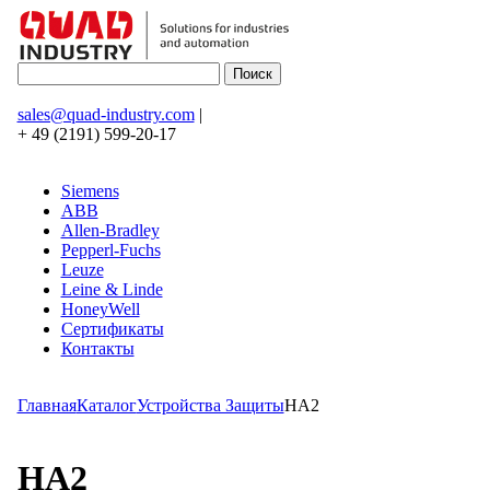
sales@quad-industry.com
|
+ 49 (2191) 599-20-17
Siemens
ABB
Allen-Bradley
Pepperl-Fuchs
Leuze
Leine & Linde
HoneyWell
Сертификаты
Контакты
Главная
Каталог
Устройства Защиты
HA2
HA2