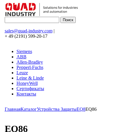
sales@quad-industry.com
|
+ 49 (2191) 599-20-17
Siemens
ABB
Allen-Bradley
Pepperl-Fuchs
Leuze
Leine & Linde
HoneyWell
Сертификаты
Контакты
Главная
Каталог
Устройства Защиты
EQ8
EQ86
EQ86