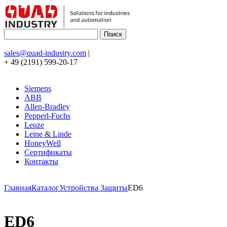
sales@quad-industry.com
|
+ 49 (2191) 599-20-17
Siemens
ABB
Allen-Bradley
Pepperl-Fuchs
Leuze
Leine & Linde
HoneyWell
Сертификаты
Контакты
Главная
Каталог
Устройства Защиты
ED6
ED6