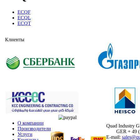
ECQF
ECQL
ECQT
Клиенты
О компании
Quad Industry 
Производители
GER + 49 (30
Услуги
E-mail:
sales@qu
Контакты