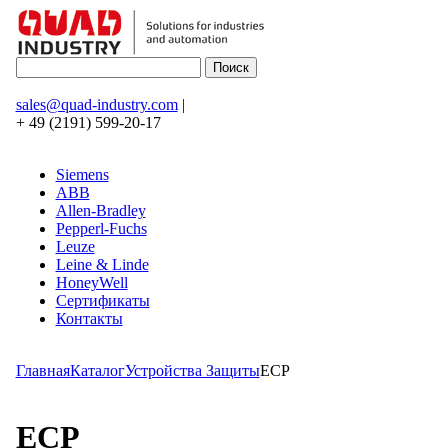
sales@quad-industry.com
|
+ 49 (2191) 599-20-17
Siemens
ABB
Allen-Bradley
Pepperl-Fuchs
Leuze
Leine & Linde
HoneyWell
Сертификаты
Контакты
Главная
Каталог
Устройства Защиты
ECP
ECP