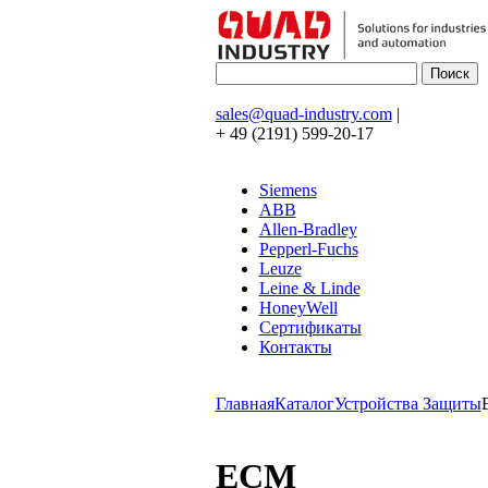
sales@quad-industry.com
|
+ 49 (2191) 599-20-17
Siemens
ABB
Allen-Bradley
Pepperl-Fuchs
Leuze
Leine & Linde
HoneyWell
Сертификаты
Контакты
Главная
Каталог
Устройства Защиты
ECM