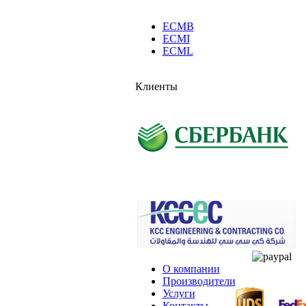
ECMB
ECMI
ECML
Клиенты
О компании
Производители
Услуги
Контакты