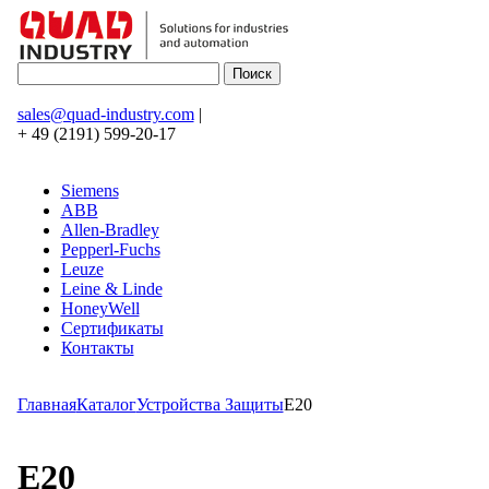
sales@quad-industry.com
|
+ 49 (2191) 599-20-17
Siemens
ABB
Allen-Bradley
Pepperl-Fuchs
Leuze
Leine & Linde
HoneyWell
Сертификаты
Контакты
Главная
Каталог
Устройства Защиты
E20
E20