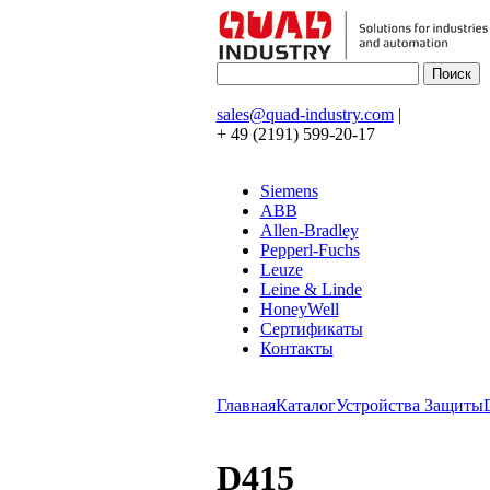
sales@quad-industry.com
|
+ 49 (2191) 599-20-17
Siemens
ABB
Allen-Bradley
Pepperl-Fuchs
Leuze
Leine & Linde
HoneyWell
Сертификаты
Контакты
Главная
Каталог
Устройства Защиты
D415