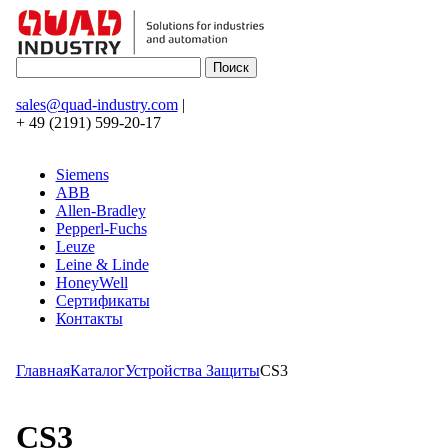
sales@quad-industry.com
|
+ 49 (2191) 599-20-17
Siemens
ABB
Allen-Bradley
Pepperl-Fuchs
Leuze
Leine & Linde
HoneyWell
Сертификаты
Контакты
Главная
Каталог
Устройства Защиты
CS3
CS3