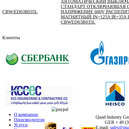
АВТОМАТИЧЕСКИЙ ВЫКЛЮЧАТ
СТАНДАРТ ОТКЛЮЧАЮЩАЯ СПО
CBW:ED63B035L
НАПРЯЖЕНИЕ 600V РАСЦЕПИ
МАГНИТНЫЙ IN=125A IR=35A 
CBWED63B035L
Клиенты
О компании
Quad Industry G
Производители
GER + 49 (30)
Услуги
E-mail:
sales@qua