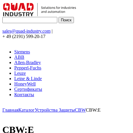
sales@quad-industry.com
|
+ 49 (2191) 599-20-17
Siemens
ABB
Allen-Bradley
Pepperl-Fuchs
Leuze
Leine & Linde
HoneyWell
Сертификаты
Контакты
Главная
Каталог
Устройства Защиты
CBW
CBW:E
CBW:E