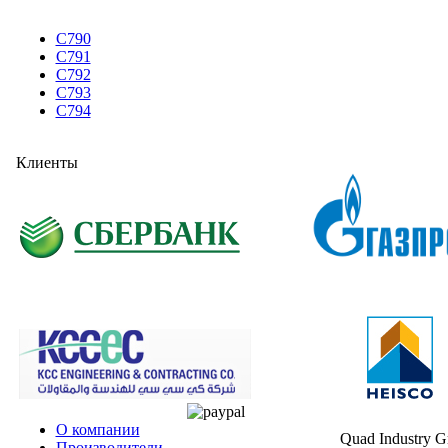
C790
C791
C792
C793
C794
Клиенты
О компании
Quad Industry 
Производители