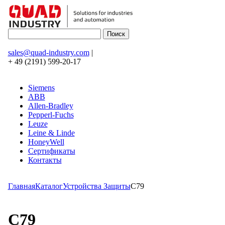
sales@quad-industry.com
|
+ 49 (2191) 599-20-17
Siemens
ABB
Allen-Bradley
Pepperl-Fuchs
Leuze
Leine & Linde
HoneyWell
Сертификаты
Контакты
Главная
Каталог
Устройства Защиты
C79
C79