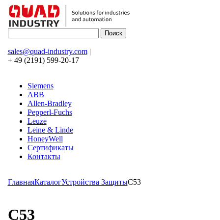
sales@quad-industry.com
|
+ 49 (2191) 599-20-17
Siemens
ABB
Allen-Bradley
Pepperl-Fuchs
Leuze
Leine & Linde
HoneyWell
Сертификаты
Контакты
Главная
Каталог
Устройства Защиты
C53
C53