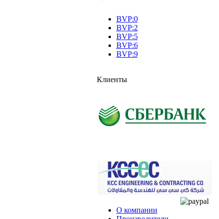
BVP:0
BVP:2
BVP:5
BVP:6
BVP:9
Клиенты
О компании
Производители