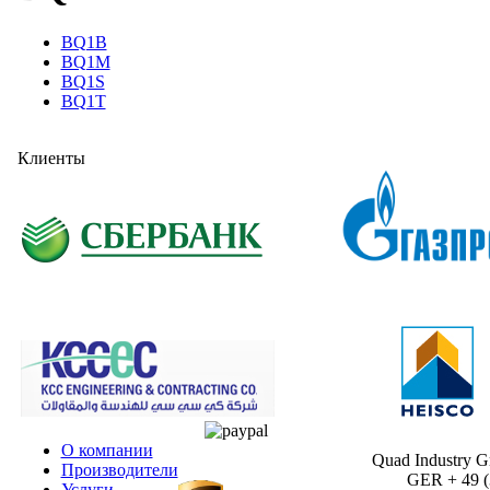
BQ1B
BQ1M
BQ1S
BQ1T
Клиенты
О компании
Quad Industry 
Производители
GER + 49 (30
Услуги