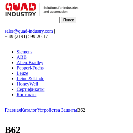
sales@quad-industry.com
|
+ 49 (2191) 599-20-17
Siemens
ABB
Allen-Bradley
Pepperl-Fuchs
Leuze
Leine & Linde
HoneyWell
Сертификаты
Контакты
Главная
Каталог
Устройства Защиты
B62
B62