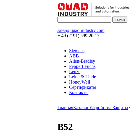
sales@quad-industry.com
|
+ 49 (2191) 599-20-17
Siemens
ABB
Allen-Bradley
Pepperl-Fuchs
Leuze
Leine & Linde
HoneyWell
Сертификаты
Контакты
Главная
Каталог
Устройства Защиты
B52