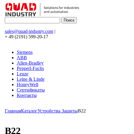
sales@quad-industry.com
|
+ 49 (2191) 599-20-17
Siemens
ABB
Allen-Bradley
Pepperl-Fuchs
Leuze
Leine & Linde
HoneyWell
Сертификаты
Контакты
Главная
Каталог
Устройства Защиты
B22
B22