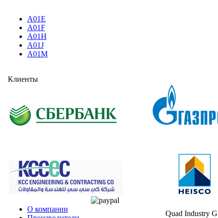
A01E
A01F
A01H
A01J
A01M
Клиенты
О компании
Quad Industry 
Производители